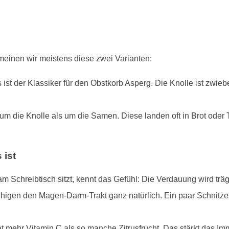
einen wir meistens diese zwei Varianten:
st der Klassiker für den Obstkorb Asperg. Die Knolle ist zwieb
um die Knolle als um die Samen. Diese landen oft in Brot oder
 ist
 Schreibtisch sitzt, kennt das Gefühl: Die Verdauung wird trä
higen den Magen-Darm-Trakt ganz natürlich. Ein paar Schnitz
at mehr Vitamin C als so manche Zitrusfrucht. Das stärkt das Im