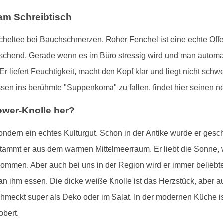
 am Schreibtisch
heltee bei Bauchschmerzen. Roher Fenchel ist eine echte Offe
frischend. Gerade wenn es im Büro stressig wird und man autom
 Er liefert Feuchtigkeit, macht den Kopf klar und liegt nicht sc
ssen ins berühmte "Suppenkoma" zu fallen, findet hier seinen n
wer-Knolle her?
ndern ein echtes Kulturgut. Schon in der Antike wurde er gesch
 stammt er aus dem warmen Mittelmeerraum. Er liebt die Sonne,
kommen. Aber auch bei uns in der Region wird er immer beliebte
an ihm essen. Die dicke weiße Knolle ist das Herzstück, aber 
chmeckt super als Deko oder im Salat. In der modernen Küche ist e
obert.