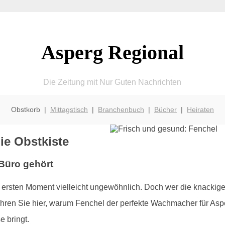
Asperg Regional
Die Zeitung mit Nur Guten Nachrichten
Obstkorb |
Mittagstisch
|
Branchenbuch
|
Bücher
|
Heiraten
ie Obstkiste
Büro gehört
 ersten Moment vielleicht ungewöhnlich. Doch wer die knackige
Erfahren Sie hier, warum Fenchel der perfekte Wachmacher für As
e bringt.